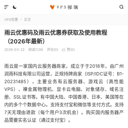



VPS优惠
正文

雨云优惠码及雨云优惠券获取及使用教程
（2026年最新）
2026-03-22
阅读(
126
)
评论(0)
赞(
0
)

雨云是一家国内云服务器商家，成立于于2018年，由广州
润雨科技有限公司运营，正规持牌商家（ISP/IDC证号：B1-
20231485），主要业务有云服务器、游戏云（高性能
VPS）、裸金属物理机、显卡云电脑、对象储存、域名注
册、SSL证书等。有中国大陆、中国香港、日本、美国等在
内的多个个数据中心。支持支付宝和微信等支付方式。支持
7天无理由退款（每个用户3次机会）。购买国内服务器产
品需要实名认证（通过支付宝）。